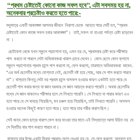
“
প্রথম চেষ্টাতেই কোনো কাজ সফল হবে
”,
এটা সবসময় হয় না
,
অনেকবার প্রচেষ্টাও করতে হতে পারে
:-
শুধুমাত্র একটি আকাঙ্ক্ষা আপনার জীবনে নিরাশা ডেকে আনতে পারে সেটি হল
, “
প্রথম
। তাই,সফল না হাওয়া পর্যন্ত চেষ্টা ছাড়বেন
চেষ্টাতেই কোন কাজে সফল হবার আকাঙ্ক্ষা
”
না
।
ছোটবেলা থেকে যখন স্কুলে পড়াশোনা হয়
,
এমন হয় যে
,
প্রথমবার চেষ্টা করে পরীক্ষায়
।
পাস
করতে না পারলে সেটা অভিভাবকরা খারাপ চোখে দেখেন
কোন ছেলে কোন ক্লাসে
স্কুলে পড়াশোনায় প্রথম চান্সে পাশ করলো না
,
ফেল করলো
,
তারমানে অভিভাবকরা
ভাবেন
..
“
এর অর্থ ছেলেটির মধ্যে যোগ্যতা নেই
,
ছেলেটি নষ্ট হয়ে গেছে
,
আর সে পাস করতে পারবে
।
না
”
বাস্তবে কিন্তু সেটা নয় প্রথম চান্সে অসফল হওয়ার কারণ একটাই হতে পারে যে
।
ছেলেটি পাস করার জন্য যা জ্ঞান দরকার সে জ্ঞান আয়ত্ব করতে পারেনি
অথবা ছেলেটির
।
মধ্যে সে জ্ঞান থাকলেও পরীক্ষার হলে সে লিখতে পারেনি
সে লিখতে না পারার কারণ এও
।
হতে পারে যে সে ঘাবড়ে গিয়েছিল
,
মন চঞ্চল হয়ে গিয়েছিল
,
তাই লিখতে পারেনি
অসফল
।
।
হওয়ার অনেক কিছুই কারণ হতে পারে
হতে পারে তার শরীর খারাপ ছিল
সেই জন্য কোন ছাত্র খারাপ ফেল করে যাওয়া তার মানে এই সিদ্ধান্তে আসা উচিত নয়
যে
।
সে দ্বিতীয় বার পাশ করতে পারবে না
বাস্তবে তার উপর একটা মিথ্যা প্রভাব ফেলে দেওয়া হয় যে
,
সে ফেল করলো
,
অসফল হল
,