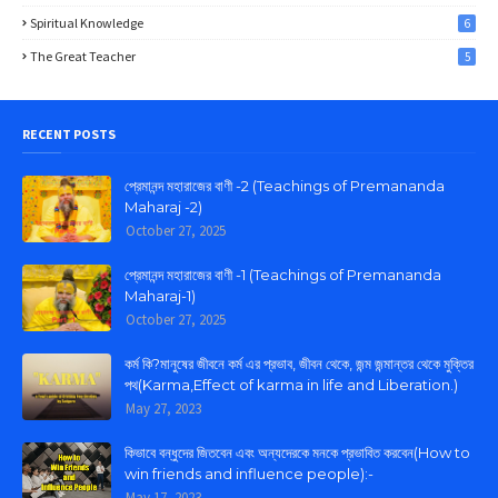
Spiritual Knowledge
6
The Great Teacher
5
RECENT POSTS
প্রেমানন্দ মহারাজের বাণী -2 (Teachings of Premananda
Maharaj -2)
October 27, 2025
প্রেমানন্দ মহারাজের বাণী -1 (Teachings of Premananda
Maharaj-1)
October 27, 2025
কর্ম কি?মানুষের জীবনে কর্ম এর প্রভাব, জীবন থেকে, জন্ম জন্মান্তর থেকে মুক্তির
পথ(Karma,Effect of karma in life and Liberation.)
May 27, 2023
কিভাবে বন্ধুদের জিতবেন এবং অন্যদেরকে মনকে প্রভাবিত করবেন(How to
win friends and influence people):-
May 17, 2023