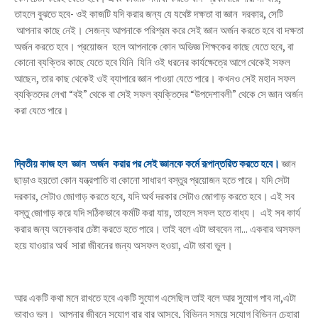
তাহলে বুঝতে হবে
-
ওই কাজটি যদি করার জন্য যে যথেষ্ট দক্ষতা বা জ্ঞান
দরকার
,
সেটি
।
আপনার কাছে নেই
সেজন্য আপনাকে পরিশ্রম করে সেই জ্ঞান অর্জন করতে হবে বা দক্ষতা
।
অর্জন করতে হবে
প্রয়োজন
হলে আপনাকে কোন অভিজ্ঞ শিক্ষকের কাছে যেতে হবে
,
বা
কোনো ব্যক্তির কাছে যেতে হবে যিনি
যিনি ওই ধরনের কার্যক্ষেত্রে আগে থেকেই সফল
।
আছেন
,
তার কাছ থেকেই ওই ব্যাপারে জ্ঞান পাওয়া যেতে পারে
কখনও সেই মহান সফল
ব্যক্তিদের লেখা
“
বই
”
থেকে বা সেই সফল ব্যক্তিদের
“
উপদেশাবলী
”
থেকে সে জ্ঞান অর্জন
।
করা যেতে পারে
।
দ্বিতীয় কাজ হল
জ্ঞান
অর্জন
করার পর সেই জ্ঞানকে কর্মে রূপান্তরিত করতে হবে
জ্ঞান
।
ছাড়াও হয়তো কোন যন্ত্রপাতি বা কোনো সাধারণ বস্তুর প্রয়োজন হতে পারে
যদি সেটা
।
দরকার
,
সেটাও জোগাড় করতে হবে
,
যদি অর্থ দরকার সেটাও জোগাড় করতে হবে
এই সব
।
বস্তু জোগাড় করে যদি সঠিকভাবে কর্মটি করা যায়
,
তাহলে সফল হতে বাধ্য
এই সব কার্য
।
করার জন্য অনেকবার চেষ্টা করতে হতে পারে
তাই বলে এটা ভাববেন না
...
একবার অসফল
।
হয়ে যাওয়ার অর্থ
সারা জীবনের জন্য অসফল হওয়া
,
এটা ভাবা ভুল
আর একটি কথা মনে রাখতে হবে একটি সুযোগ এসেছিল তাই বলে আর সুযোগ পাব না
,
এটা
।
ভাবাও ভুল
আপনার জীবনে সুযোগ বার বার আসবে
,
বিভিন্ন সময়ে সুযোগ বিভিন্ন চেহারা