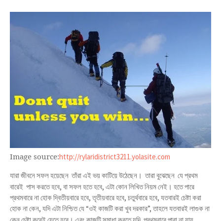
Image source:
http://rylaridistrict3211.yolasite.com
।
যারা জীবনে সফল হয়েছেন
তাঁরা এই ভয় কাটিয়ে উঠেছেন
তারা বুঝেছেন
যে প্রথম
।
বারেই
পাস করতে হবে
,
বা সফল হতে হবে
,
এটা কোন লিখিত নিয়ম নেই
হতে পারে
প্রথমবারে না হোক দ্বিতীয়বারে হবে
,
তৃতীয়বারে হবে
,
চতুর্থবারে হবে
,
যতবারই চেষ্টা করা
হোক না কেন
,
যদি এটা নিশ্চিত যে
“
ওই কাজটি করা খুব দরকার
”,
তাহলে যতবারই লাগুক না
।
কেন চেষ্টা করেই যেতে হবে
এবং কাজটি সমাধা করতে যদি
প্রথমবারে পারা না যায়
,