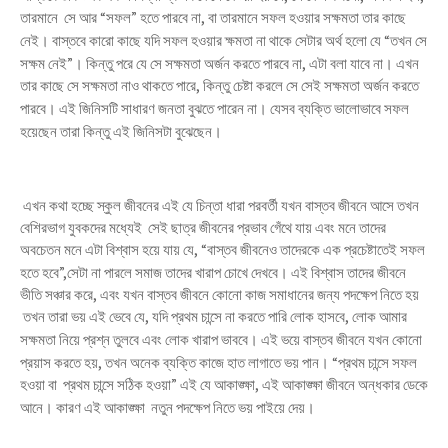
তারমানে
সে আর
“
সফল
”
হতে পারবে না
,
বা তারমানে সফল হওয়ার সক্ষমতা তার কাছে
।
নেই
বাস্তবে কারো কাছে যদি সফল হওয়ার ক্ষমতা না থাকে সেটার অর্থ হলো যে
“
তখন সে
।
।
সক্ষম নেই
”
কিন্তু পরে যে সে সক্ষমতা অর্জন করতে পারবে না
,
এটা বলা যাবে না
এখন
তার কাছে সে সক্ষমতা নাও থাকতে পারে
,
কিন্তু চেষ্টা করলে সে সেই সক্ষমতা অর্জন করতে
।
।
পারবে
এই জিনিসটি সাধারণ জনতা বুঝতে পারেন না
যেসব ব্যক্তি ভালোভাবে সফল
।
হয়েছেন তারা কিন্তু এই জিনিসটা বুঝেছেন
এখন কথা হচ্ছে স্কুল জীবনের এই যে চিন্তা ধারা পরবর্তী যখন বাস্তব জীবনে আসে তখন
বেশিরভাগ যুবকদের মধ্যেই
সেই ছাত্র জীবনের প্রভাব গেঁথে যায় এবং মনে তাদের
অবচেতন মনে এটা বিশ্বাস হয়ে যায় যে
, “
বাস্তব জীবনেও তাদেরকে এক প্রচেষ্টাতেই সফল
।
হতে হবে
”,
সেটা না পারলে সমাজ তাদের খারাপ চোখে দেখবে
এই বিশ্বাস তাদের জীবনে
ভীতি সঞ্চার করে
,
এবং যখন বাস্তব জীবনে কোনো কাজ সমাধানের জন্য পদক্ষেপ নিতে হয়
তখন তারা ভয় এই ভেবে যে
,
যদি প্রথম চান্সে না করতে পারি লোক হাসবে
,
লোক আমার
।
সক্ষমতা নিয়ে প্রশ্ন তুলবে এবং লোক খারাপ ভাববে
এই ভয়ে বাস্তব জীবনে যখন কোনো
।
প্রয়াস করতে হয়
,
তখন অনেক ব্যক্তি কাজে হাত লাগাতে ভয় পান
“
প্রথম চান্সে সফল
হওয়া বা
প্রথম চান্সে সঠিক হওয়া
”
এই যে আকাঙ্ক্ষা
,
এই আকাঙ্ক্ষা জীবনে অন্ধকার ডেকে
।
।
আনে
কারণ এই আকাঙ্ক্ষা
নতুন পদক্ষেপ নিতে ভয় পাইয়ে দেয়