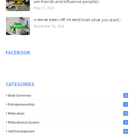
win friends and influence people):-
May 17, 2023
যে কাজ শুরু করেছেন সেটি শেষ করুন(Finish what you start):-
November 10, 2021
FACEBOOK
CATEGORIES
Book Summery
25
Entrepreneurship
2
Motivation
33
Motivational Quotes
5
Self Development
43